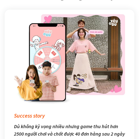
S
Kế
đã
bì
đư
C
N
Success story
Dù không kỳ vọng nhiều nhưng game thu hút hơn
2500 người chơi và chốt được 40 đơn hàng sau 2 ngày