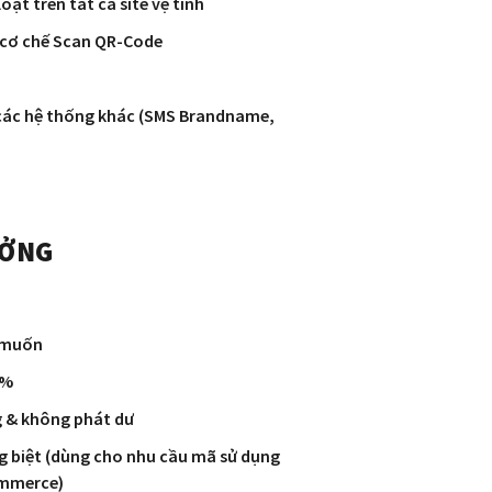
t trên tất cả site vệ tinh
 cơ chế Scan QR-Code
 các hệ thống khác (SMS Brandname,
ƯỞNG
ý muốn
0%
g & không phát dư
g biệt (dùng cho nhu cầu mã sử dụng
ommerce)