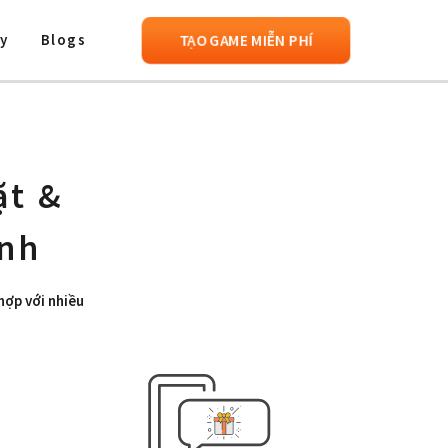
TẠO GAME MIỄN PHÍ
y
Blogs
ặt &
ênh
hợp với nhiều