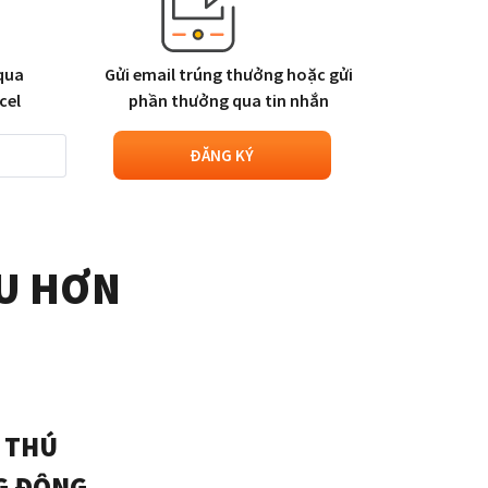
 qua
Gửi email trúng thưởng hoặc gửi
cel
phần thưởng qua tin nhắn
ĐĂNG KÝ
ƯU HƠN
G
 THÚ
G ĐỘNG