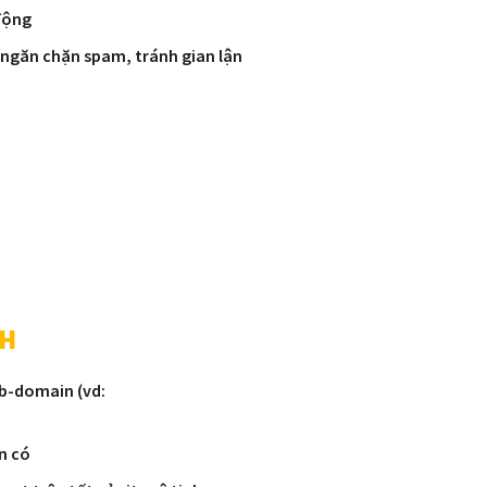
 động
 ngăn chặn spam, tránh gian lận
N
NH
b-domain (vd:
)
n có