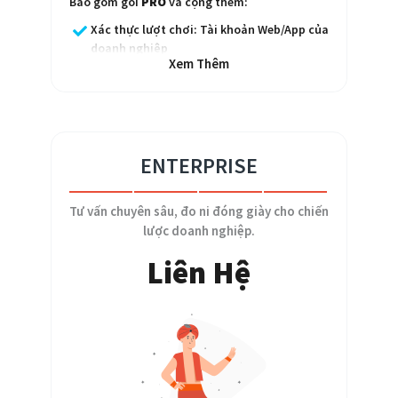
Bao gồm gói
PRO
và cộng thêm:
Xác thực lượt chơi: Tài khoản Web/App của
doanh nghiệp
Xem Thêm
Open API
Tích hợp không giới hạn với Kho Ứng Dụng
05 Game phát hành/thời điểm
ENTERPRISE
500 lượt chơi/ngày
Tư vấn chuyên sâu, đo ni đóng giày cho chiến
lược doanh nghiệp.
Liên Hệ