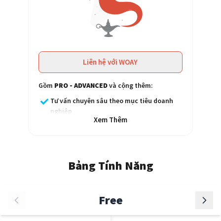
Liên hệ với WOAY
Gồm
PRO - ADVANCED
và cộng thêm:
Tư vấn chuyên sâu theo mục tiêu doanh
nghiệp
Xem Thêm
Vận hành & tối ưu hoá hiệu suất Game
Kịch bản: Sưu tầm
Bảng Tính Năng
Quản lý nhóm người chơi Săn Giải
Hệ thống nhiệm vụ tích hợp với hệ thống
CRM/Automation
Free
Phát triển Game theo yêu cầu