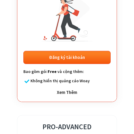
Đăng ký tài khoản
Bao gồm gói
Free
và cộng thêm:
Không hiển thị quảng cáo Woay
Xem Thêm
Gửi tin nhắn trúng thưởng
Kịch bản: Đua Top
Xác thực lượt chơi: SMS/ZNS OTP, Social
(Facebook, Google, Zalo)
PRO-ADVANCED
Phân quyền