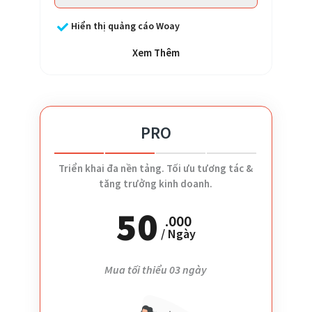
Hiển thị quảng cáo Woay
Xem Thêm
Không giới hạn Game Templates
Không giới hạn Hệ thống nhiệm vụ
Thay đổi thiết kế Game
PRO
Kịch bản: Trúng nhanh
Không xác thực lượt chơi
Triển khai đa nền tảng. Tối ưu tương tác &
tăng trưởng kinh doanh.
Quản lý trúng thưởng
50
01 Game phát hành/thời điểm
.000
/ Ngày
50 lượt chơi/tháng
Mua tối thiểu 03 ngày