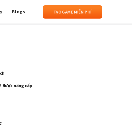
TẠO GAME MIỄN PHÍ
y
Blogs
ch:
sẽ được nâng cấp
g;