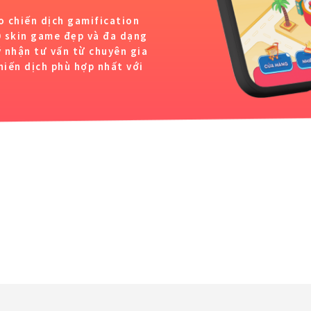
 chiến dịch gamification
60 skin game đẹp và đa dạng
 nhận tư vấn từ chuyên gia
hiến dịch phù hợp nhất với