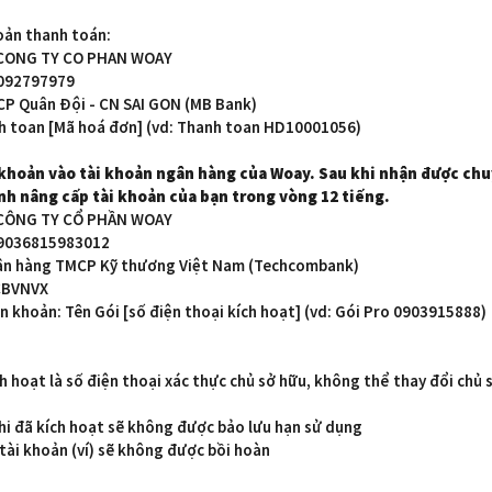
oản thanh toán:
: CONG TY CO PHAN WOAY
6092797979
CP Quân Đội - CN SAI GON (MB Bank)
nh toan [Mã hoá đơn] (vd: Thanh toan HD10001056)
khoản vào tài khoản ngân hàng của Woay. Sau khi nhận được ch
nh nâng cấp tài khoản của bạn trong vòng 12 tiếng.
n: CÔNG TY CỔ PHẦN WOAY
: 19036815983012
gân hàng TMCP Kỹ thương Việt Nam (Techcombank)
VTCBVNVX
n khoản: Tên Gói [số điện thoại kích hoạt] (vd: Gói Pro 0903915888)
ch hoạt là số điện thoại xác thực chủ sở hữu, không thể thay đổi chủ 
.
khi đã kích hoạt sẽ không được bảo lưu hạn sử dụng
tài khoản (ví) sẽ không được bồi hoàn