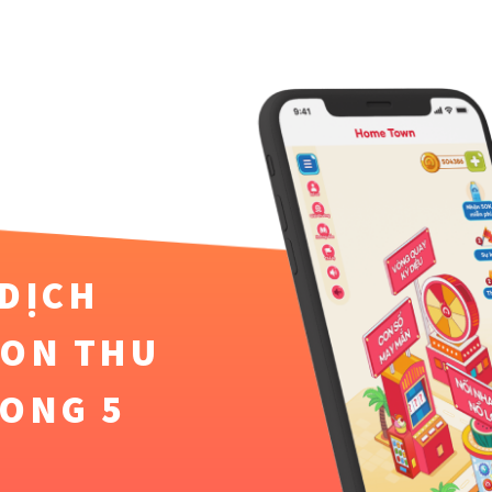
 DỊCH
ION THU
RONG 5