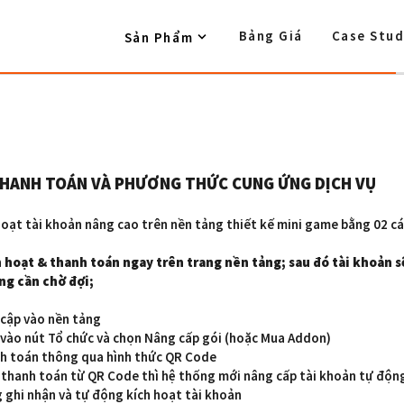
Bảng Giá
Case Stud
Sản Phẩm
THANH TOÁN VÀ PHƯƠNG THỨC CUNG ỨNG DỊCH VỤ
hoạt tài khoản nâng cao trên nền tảng thiết kế mini game bằng 02 cá
h hoạt & thanh toán ngay trên trang nền tảng; sau đó tài khoản 
ng cần chờ đợi;
 cập vào nền tảng
vào nút Tổ chức và chọn Nâng cấp gói (hoặc Mua Addon)
nh toán thông qua hình thức QR Code
c thanh toán từ QR Code thì hệ thống mới nâng cấp tài khoản tự độn
 ghi nhận và tự động kích hoạt tài khoản