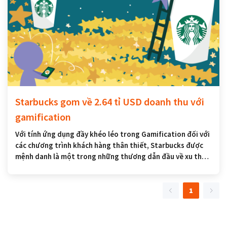
Starbucks gom về 2.64 tỉ USD doanh thu với
gamification
Với tính ứng dụng đầy khéo léo trong Gamification đối với
các chương trình khách hàng thân thiết, Starbucks được
mệnh danh là một trong những thương dẫn đầu về xu thế
này. Trong những năm gần đây, họ đã cải thiện việc ứng
dụng này đi một chút, nhằm tối ưu hóa trải nghiệm cũng
như tỷ lệ chuyển đổi của mình đến từ các khách hàng thân
1
thiết của họ.