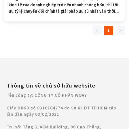
kinh tế của doanh nghiệp trở nên nhanh chóng hơn, thì tối
ưu tỷ lệ chuyển đổi chính là giải pháp ưu tú nhất vào thời
điểm này. Vậy làm sao để có thể khai thác hết tiềm năng
của tỷ lệ chuyển đổi?
1
Thông tin về chủ sở hữu website
Tên công ty: CÔNG TY CỔ PHẦN WOAY
Giấy ĐKKD số 0316704274 do Sở KHĐT TP.HCM cấp
lần đầu ngày 03/02/2021
Trụ sở: Tầng 3, ACM Building, 96 Cao Thắng,