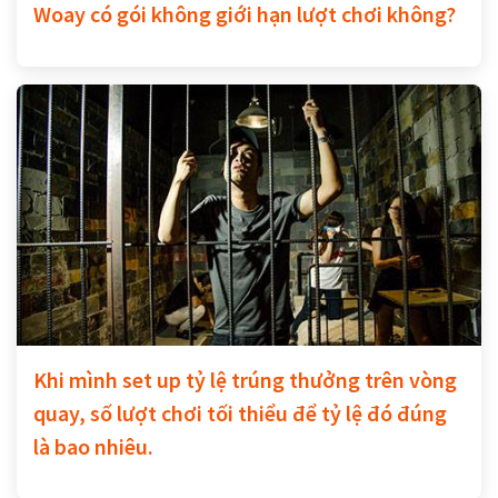
Woay có gói không giới hạn lượt chơi không?
Khi mình set up tỷ lệ trúng thưởng trên vòng
quay, số lượt chơi tối thiểu để tỷ lệ đó đúng
là bao nhiêu.