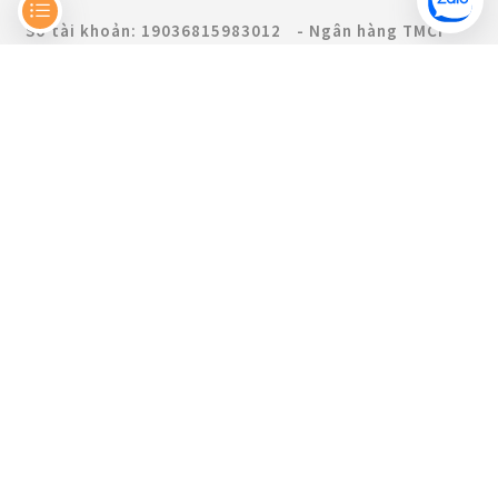
Số tài khoản: 19036815983012 - Ngân hàng TMCP
Kỹ thương Việt Nam (Techcombank)
Copyright © 2019 WOAY. All Rights Reserved.
Hỗ trợ
Địa điểm kinh doanh:
Tầng 5, 23-25 Trần Nhật Duật,
Phường Tân Định, Thành phố Hồ Chí Minh, Việt Nam
Hotline:
0898884169
Email:
support@woay.vn
Website:
https://www.woay.vn
Thông tin khác.