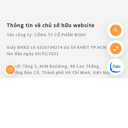
Thông tin về chủ sở hữu website
Tên công ty: CÔNG TY CỔ PHẦN WOAY
Giấy ĐKKD số 0316704274 do Sở KHĐT TP.HCM cấp
lần đầu ngày 03/02/2021
Trụ sở: Tầng 3, ACM Building, 96 Cao Thắng,
Phường Bàn Cờ, Thành phố Hồ Chí Minh, Việt Nam
Số tài khoản: 19036815983012 - Ngân hàng TMCP
Kỹ thương Việt Nam (Techcombank)
Copyright © 2019 WOAY. All Rights Reserved.
Hỗ trợ
Địa điểm kinh doanh:
Tầng 5, 23-25 Trần Nhật Duật,