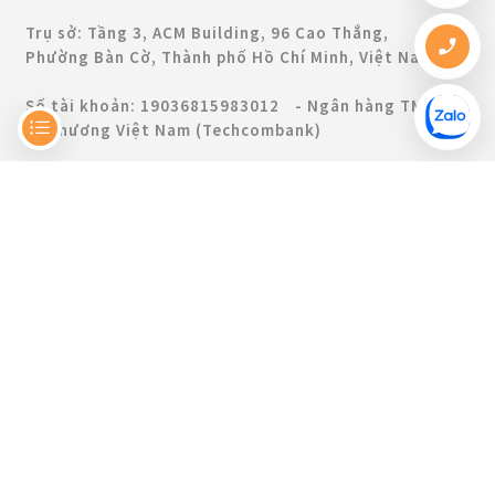
Trụ sở: Tầng 3, ACM Building, 96 Cao Thắng,
Phường Bàn Cờ, Thành phố Hồ Chí Minh, Việt Nam
Số tài khoản: 19036815983012 - Ngân hàng TMCP
Kỹ thương Việt Nam (Techcombank)
Copyright © 2019 WOAY. All Rights Reserved.
Hỗ trợ
Địa điểm kinh doanh:
Tầng 5, 23-25 Trần Nhật Duật,
Phường Tân Định, Thành phố Hồ Chí Minh, Việt Nam
Hotline:
0898884169
Email:
support@woay.vn
Website:
https://www.woay.vn